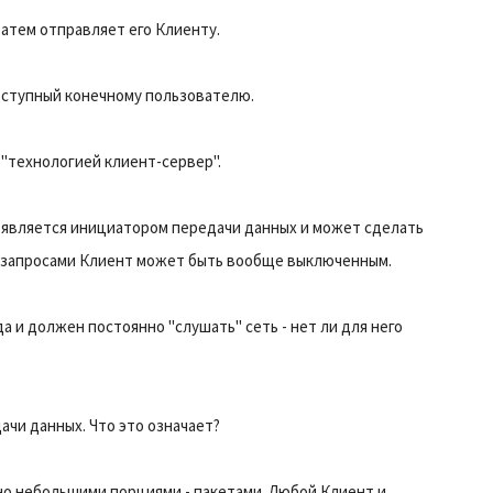
 затем отправляет его Клиенту.
доступный конечному пользователю.
"технологией клиент-сервер".
 является инициатором передачи данных и может сделать
у запросами Клиент может быть вообще выключенным.
 и должен постоянно "слушать" сеть - нет ли для него
ачи данных. Что это означает?
о небольшими порциями - пакетами. Любой Клиент и