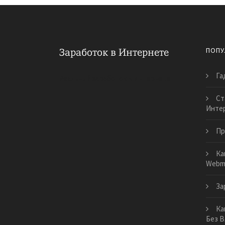
ПОПУ
Га
Реальный заработок в Интернете
Ст
Инте
Пр
Ка
Webm
За
Ка
Без 